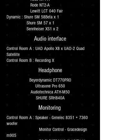
Rode NT2-A
Lewitt LCT 040 Fair
Dynamic : Shure SM 58Beta x 1
Shure SM 57 x 1
Sennheiser XS1 x 2
Audio interface
Control Room A : UAD Apollo X8 x UAD-2 Quad
Satellite
Control Room B : Recording X
Headphone
Beyerdynamic DT770PRO
Ultrasone Pro 650
Audiotechnica ATH-M50
SHURE SRH840A
Monitoring
Control Room A : Speaker - Genelec 8351 + 7360
woofer
Monitor Control - Gracedesign
m905