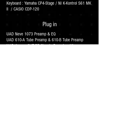
Keyboard : Yamaha CP4-Stage / NI K-Kontrol S61 MK
ll / CASIO CDP-120
Plug in
UAD Neve 1073 Preamp & EQ
UAD 610-A Tube Preamp & 610-B Tube Preamp
UAD Ampeg SVT-BR Classic Bass Amplifier
UAD Marshall Plexi Classic Amplifire
UAD SSL 4000 E Channel Strip Collection
UAD Marshall Silver Jubilee 2555 Amplifire
UAD Massenburg DesignWorks MDWEQ5 EQ
UAD Chandler GAV19T Guitar Amplifire
UAD Fairchild Tube Limiter Collection
UAD Pultec Passive EQ Collection
UAD Teletronix LA-2A Leveler Collection
UAD Softube Amp Bundle
UAD UA 1176 Limiter Collection
UAD Ampex ATR-102 Tape Recorder
UAD Lexxicon 224 Digital Reverb
UAD Studer A800 Tape Recorder
UAD Neve 88RS Legacy Channel Strip
UAD Helios Type 69 EQ