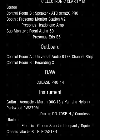
TC ELECTRONIC CLARITY M
Stereo
Control Room B : Speaker - ATC scm20 PRO
Booth : Presonus Monitor Station V2
Presonus Headphone Amp
Sub Monitor :
Focal Alpha 50
Presonus Eris E5
Outboard
Control Room A : Universal Audio 6176 Channel Strip
Control Room B : Recording X
DAW
CUBASE PRO 14
Instrument
Guitar : Acoustic - Martin 000-18 / Yamaha Nylon /
Parkwood PW370M
Dexter DD-70SE N / Countess
Ukulele
Electric - Gibson Standard Lespaul / Squier
Classic vibe 50S TELECASTER