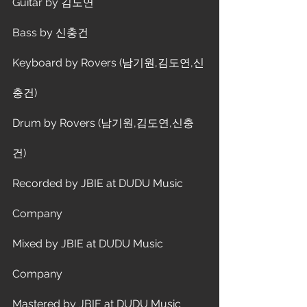
Guitar by 김도연
Bass by 신충건
Keyboard by Rovers (남기원,김도연,신
충건)
Drum by Rovers (남기원,김도연,신충
건)
Recorded by JBIE at DUDU Music 
Company
Mixed by JBIE at DUDU Music 
Company
Mastered by JBIE at DUDU Music 