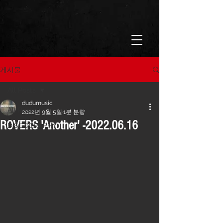
게시물
All Posts
dudumusic
All Posts
2022년 9월 5일
1분 분량
ROVERS 'Another' -2022.06.16
DISCOGRAPHY