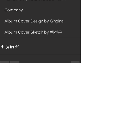
Company
Album Cover Design by Gingina
Album Cover Sketch by 백선은
전체 보기
최근 게시물