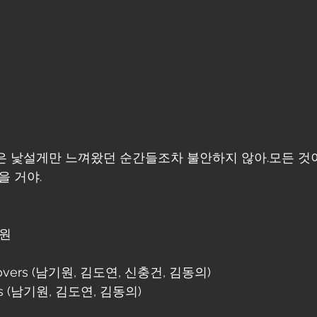
혹은 낯설게만 느껴왔던 순간들조차 불안하지 않아.모든 것
을 거야.
기원
 Rovers (남기원, 김도연, 신충건, 김동의)
ers (남기원, 김도연, 김동의)