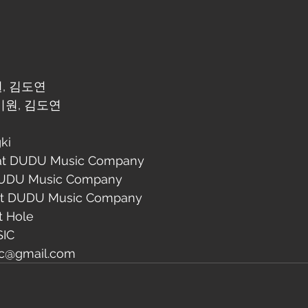
원, 김도연
 남기원, 김도연
ki
 at DUDU Music Company
 DUDU Music Company
 at DUDU Music Company
 Hole
SIC
c@gmail.com