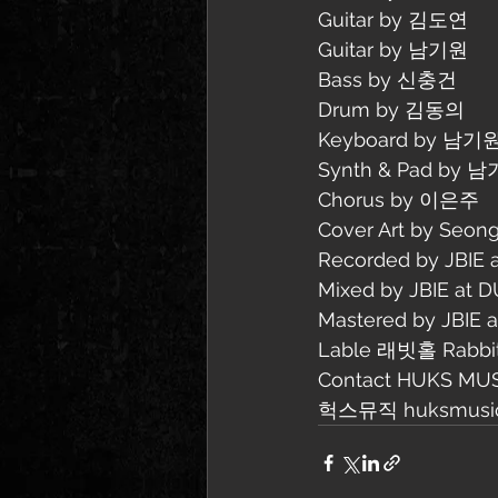
Guitar by 김도연
Guitar by 남기원
Bass by 신충건
Drum by 김동의
Keyboard by 남기
Synth & Pad by
Chorus by 이은주
Cover Art by Seong
Recorded by JBIE
Mixed by JBIE at
Mastered by JBIE
Lable 래빗홀 Rabbit
Contact HUKS MU
헉스뮤직 
huksmusi