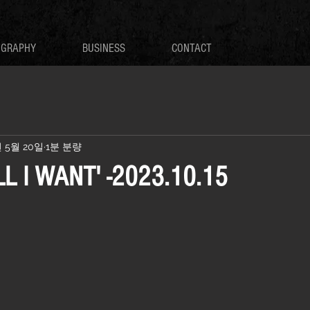
OGRAPHY
BUSINESS
CONTACT
년 5월 20일
1분 분량
L I WANT' -2023.10.15