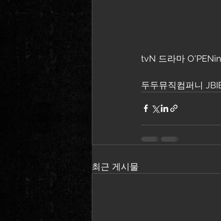
tvN 드라마 O'PEN
두두뮤직컴퍼니 JBI
최근 게시물