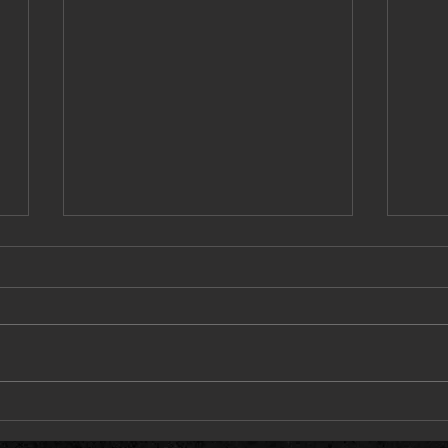
PABLO AIR 드론쇼 '충주 다이브
PAB
페스티벌' -2025.06.12
전' -2