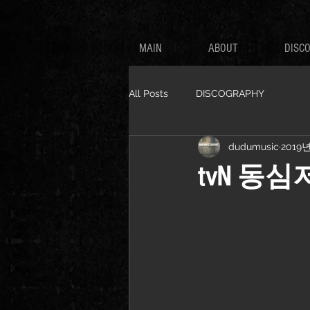
MAIN
ABOUT
DISC
All Posts
DISCOGRAPHY
dudumusic
2019
tvN 동심저