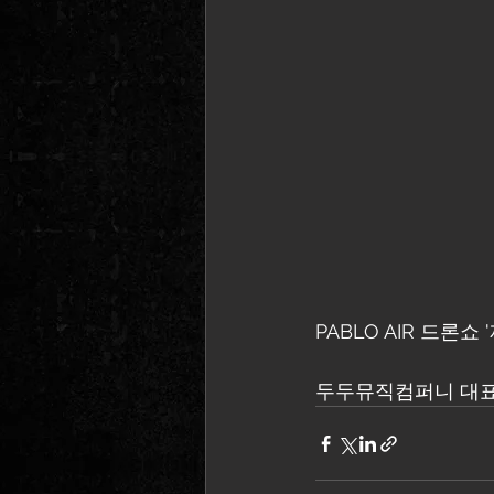
PABLO AIR 드론쇼 
두두뮤직컴퍼니 대표 '