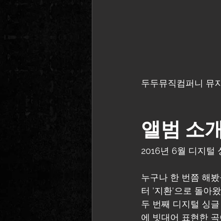
두두뮤직컴퍼니 뮤지션
앨범 소
2016년 6월 디지털
누구나 한 번쯤 해봤
터 '지환'으로 돌아왔
두 번째 디지털 싱글
에 빗대어 표현한 곡