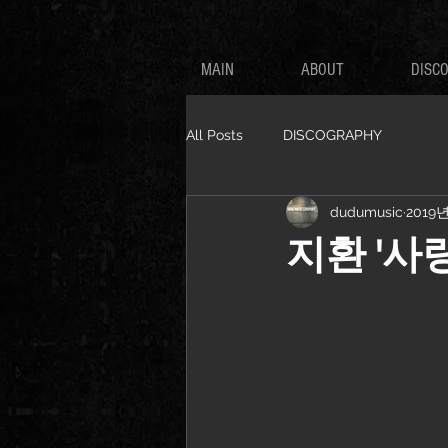
MAIN
ABOUT
DISC
All Posts
DISCOGRAPHY
dudumusic
2019
지환 '사랑 