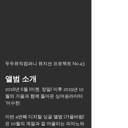
두두뮤직컴퍼니 뮤지션 프로젝트 No.43
앨범 소개
2018년 6월 [이젠, 정말] 이후 2019년 10
월의 가을과 함께 돌아온 싱어송라이터 
'이수한'.
이번 4번째 디지털 싱글 앨범 [가을바람] 
은 10월의 계절과 잘 어울리는 피아노와 