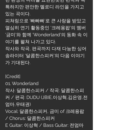
특하지만 편안한 멜로디 라인을 가지고 
있는 곡이다.
피쳐링으로 '빠빠빠'로 큰 사랑을 받았고 
열심히 연기 활동중인 '크레용팝'의 멤버 
'금미'와 함께 'Wonderland'의 동화 속 이
야기를 펼쳐 나가고 있다.
작사와 작곡, 편곡까지 다재 다능한 싱어
송라이터 '달콤한스피커'의 다음 이야기
가 기대된다.
[Credit]
01. Wonderland
작사: 달콤한스피커 / 작곡: 달콤한스피
커 / 편곡: DUDU (JBIE,이상혁,김은영,전
엄마,우태권)
Vocal: 달콤한스피커, 금미 of 크레용팝 
/ Chorus: 달콤한스피커
E Guitar: 이상혁 / Bass Guitar: 전엄마 