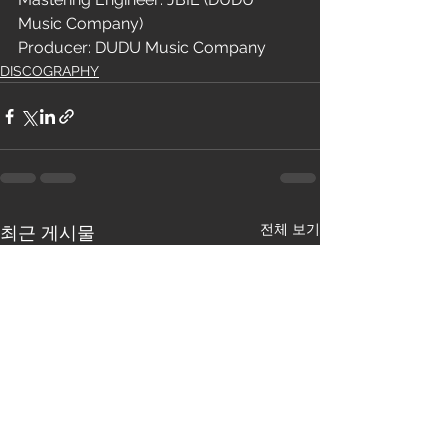
Music Company)
Producer: DUDU Music Company
DISCOGRAPHY
전체 보기
최근 게시물