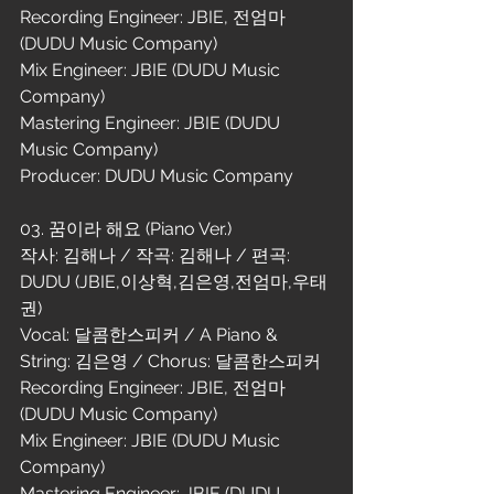
Recording Engineer: JBIE, 전엄마 
(DUDU Music Company)
Mix Engineer: JBIE (DUDU Music 
Company)
Mastering Engineer: JBIE (DUDU 
Music Company)
Producer: DUDU Music Company
03. 꿈이라 해요 (Piano Ver.)
작사: 김해나 / 작곡: 김해나 / 편곡: 
DUDU (JBIE,이상혁,김은영,전엄마,우태
권)
Vocal: 달콤한스피커 / A Piano & 
String: 김은영 / Chorus: 달콤한스피커
Recording Engineer: JBIE, 전엄마 
(DUDU Music Company)
Mix Engineer: JBIE (DUDU Music 
Company)
Mastering Engineer: JBIE (DUDU 