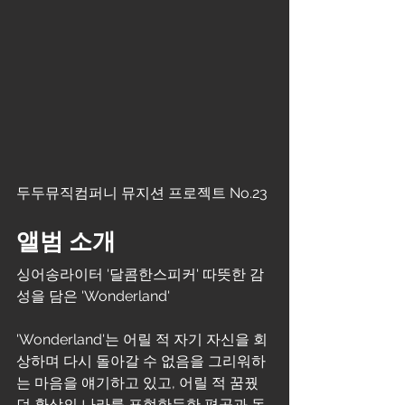
두두뮤직컴퍼니 뮤지션 프로젝트 No.23
앨범 소개
싱어송라이터 '달콤한스피커' 따뜻한 감
성을 담은 'Wonderland'
'Wonderland'는 어릴 적 자기 자신을 회
상하며 다시 돌아갈 수 없음을 그리워하
는 마음을 얘기하고 있고, 어릴 적 꿈꿨
던 환상의 나라를 표현한듯한 편곡과 독