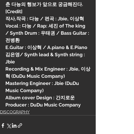
춘 다능의 행보가 앞으로 궁금해진다.
[Credit]
작사,작곡 : 다능 / 편곡 : Jbie, 이상혁
Vocal : 다능 / Rap: 세진 of The king 
/ Synth Drum : 우태권 / Bass Guitar : 
전병환 
E.Guitar : 이상혁 / A.piano & E.Piano 
김은영/ Synth lead & Synth string : 
Jbie 
Recording & Mix Engineer : Jbie, 이상
혁 (DuDu Music Company)
Mastering Engineer : Jbie (DuDu 
Music Company)
Album cover Design : 간지로운
Producer : DuDu Music Company
DISCOGRAPHY