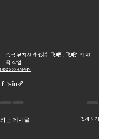
중국 뮤지션 李心博  '飞吧，飞吧'  작,편
곡 작업.
DISCOGRAPHY
전체 보기
최근 게시물